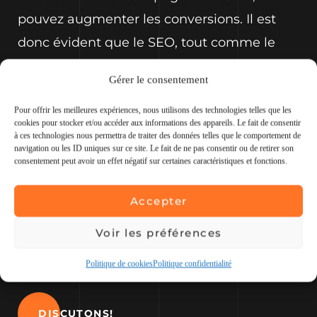
pouvez augmenter les conversions. Il est
donc évident que le SEO, tout comme le
SEM, est important pour votre stratégie
Gérer le consentement
marketing.
Pour offrir les meilleures expériences, nous utilisons des technologies telles que les
cookies pour stocker et/ou accéder aux informations des appareils. Le fait de consentir
Le temps nécessaire pour obtenir des
à ces technologies nous permettra de traiter des données telles que le comportement de
navigation ou les ID uniques sur ce site. Le fait de ne pas consentir ou de retirer son
résultats SEO dépend de la concurrence sur
consentement peut avoir un effet négatif sur certaines caractéristiques et fonctions.
le mot clé et l’ancienneté du site. En
Accepter
général, il faut compter 6 à 12 mois pour
apparaître en première page dans les
Voir les préférences
moteurs de recherche.
Politique de cookies
Politique confidentialité
DISCUTONS!