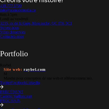
Créons votre histoire!
438.777.1700
info@nomademedia.ca
8am à 5pm
Lundi au vendredi
3235, av de la Gare, Mascouche, QC J7K 3C1
Suivez-nous
Villes desservies
Contactez-nous
Portfolio
Raybel
Site web:
raybel.com
M
Mandat pour conception de site web et référencement seo.
Twitter
Facebook
Linkedin
PRÉCÉDENT
Carrière Vaillancourt
PROCHAIN